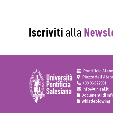
Iscriviti
alla
Newsle
Pontificio Atene
Piazza dell’Atene
+39.06.872901
info@unisal.it
Documenti di Inf
Whistleblowing