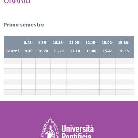
Primo semestre
8.45-
9.35-
10.35-
11.25-
12.15-
15.00-
15.50-
1
Giorni
9.30
10.20
11.20
12.10
13.00
15.45
16.35
1