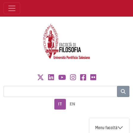
IT
EN
Menu facoltà