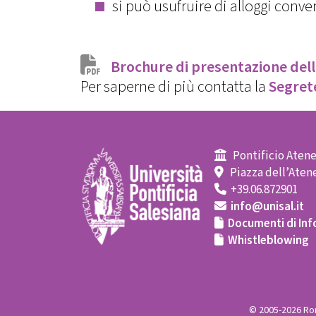
si può usufruire di alloggi conv
Brochure di presentazione dell
Per saperne di più contatta la
Segrete
Pontificio Atene
Piazza dell’Atene
+39.06.872901
info@unisal.it
Documenti di Inf
Whistleblowing
© 2005-2026 Rom