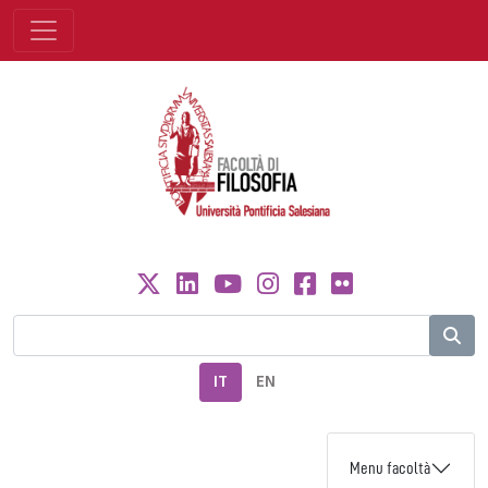
IT
EN
Menu facoltà