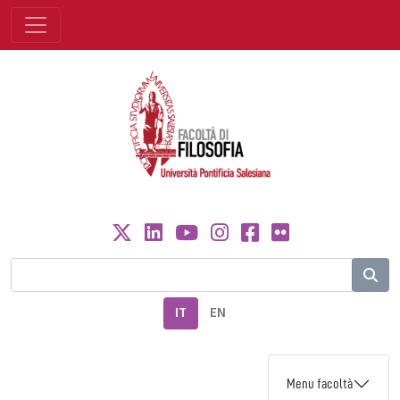
IT
EN
Menu facoltà