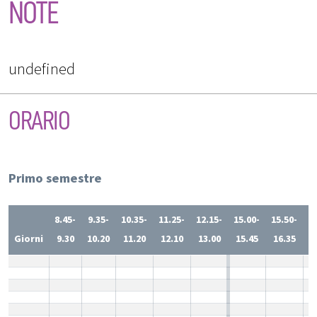
NOTE
undefined
ORARIO
Primo semestre
8.45-
9.35-
10.35-
11.25-
12.15-
15.00-
15.50-
1
Giorni
9.30
10.20
11.20
12.10
13.00
15.45
16.35
1