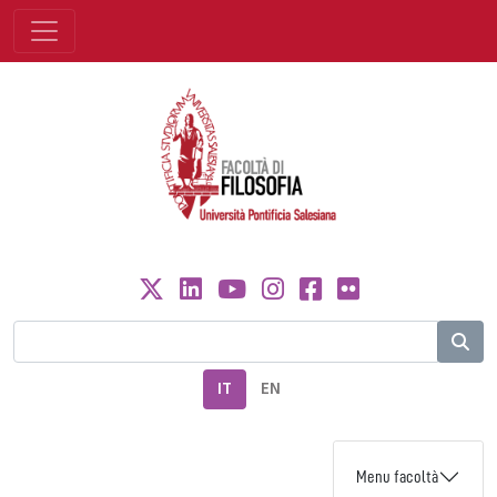
IT
EN
Menu facoltà