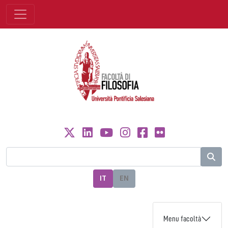
IT
EN
Menu facoltà